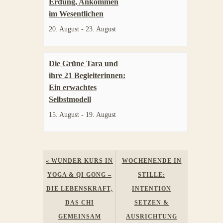
Erdung, Ankommen
im Wesentlichen
20. August
-
23. August
Die Grüne Tara und
ihre 21 Begleiterinnen:
Ein erwachtes
Selbstmodell
15. August
-
19. August
Veranstaltung
«
WUNDER KURS IN
WOCHENENDE IN
Navigation
YOGA & QI GONG –
STILLE:
DIE LEBENSKRAFT,
INTENTION
DAS CHI
SETZEN &
GEMEINSAM
AUSRICHTUNG