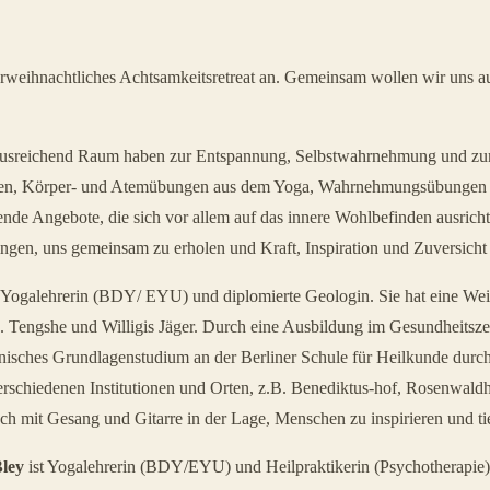
vorweihnachtliches Achtsamkeitsretreat an. Gemeinsam wollen wir uns 
und ausreichend Raum haben zur Entspannung, Selbstwahrnehmung und z
tionen, Körper- und Atemübungen aus dem Yoga, Wahrnehmungsübungen
hende Angebote, die sich vor allem auf das innere Wohlbefinden ausricht
ngen, uns gemeinsam zu erholen und Kraft, Inspiration und Zuversicht 
 Yogalehrerin (BDY/ EYU) und diplomierte Geologin. Sie hat eine Weite
a B. Tengshe und Willigis Jäger. Durch eine Ausbildung im Gesundheits
isches Grundlagenstudium an der Berliner Schule für Heilkunde durchla
verschiedenen Institutionen und Orten, z.B. Benediktus-hof, Rosenwald
ch mit Gesang und Gitarre in der Lage, Menschen zu inspirieren und ti
Bley
ist Yogalehrerin (BDY/EYU) und Heilpraktikerin (Psychotherapie)