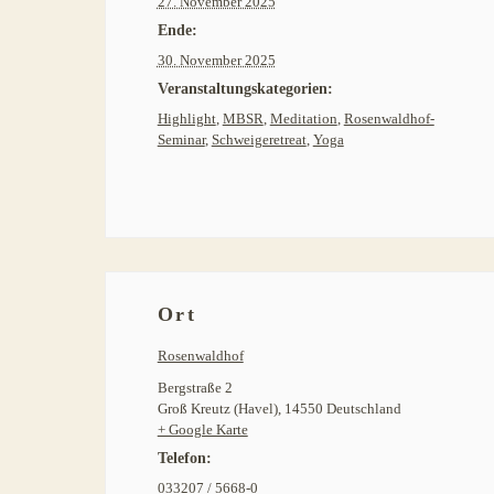
27. November 2025
Ende:
30. November 2025
Veranstaltungskategorien:
Highlight
,
MBSR
,
Meditation
,
Rosenwaldhof-
Seminar
,
Schweigeretreat
,
Yoga
Ort
Rosenwaldhof
Bergstraße 2
Groß Kreutz (Havel)
,
14550
Deutschland
+ Google Karte
Telefon:
033207 / 5668-0