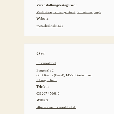
Veranstaltungskategorien:
Meditation
,
Schweigeretreat
,
Shrikrishna
,
Yoga
Website:
www.shrikrishna.de
Ort
Rosenwaldhof
Bergstraße 2
Groß Kreutz (Havel)
,
14550
Deutschland
+ Google Karte
Telefon:
033207 / 5668-0
Website:
https://www.rosenwaldhof.de