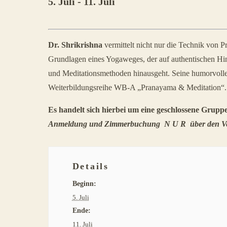
5. Juli
-
11. Juli
Veranstaltung
Dr. Shrikrishna
vermittelt nicht nur die Technik von 
Navigation
Grundlagen eines Yogaweges, der auf authentischen Hint
und Meditationsmethoden hinausgeht. Seine humorvolle 
Weiterbildungsreihe WB-A „Pranayama & Meditation“. W
Es handelt sich hierbei um eine geschlossene Gruppe
Anmeldung und Zimmerbuchung N U R über den Veran
Details
Beginn:
5. Juli
Ende:
11. Juli