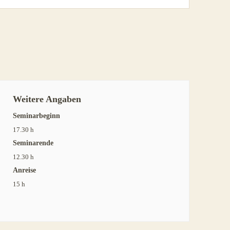
Weitere Angaben
Seminarbeginn
17.30 h
Seminarende
12.30 h
Anreise
15 h