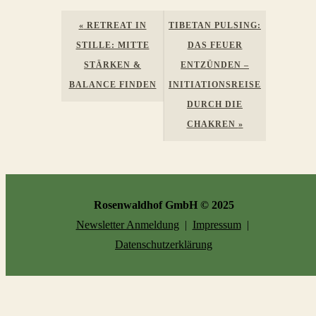
Veranstaltung
«
RETREAT IN
TIBETAN PULSING:
Navigation
STILLE: MITTE
DAS FEUER
STÄRKEN &
ENTZÜNDEN –
BALANCE FINDEN
INITIATIONSREISE
DURCH DIE
CHAKREN
»
Rosenwaldhof GmbH © 2025
Newsletter Anmeldung
|
Impressum
|
Datenschutzerklärung