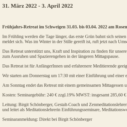
31. März 2022
-
3. April 2022
Veranstaltung
Frühjahrs-Retreat im Schweigen 31.03. bis 03.04. 2022 am Ros
Navigation
Im Frühling werden die Tage länger, das erste Grün bahnt sich sei
meldet sich. Was im Winter in der Stille gereift ist, ruft jetzt nach Um
Das Retreat unterstützt uns, Kraft und Inspiration zu finden für uns
zum Ausruhen und Spazierengehen in der längeren Mittagspause.
Das Retreat ist für AnfängerInnen und erfahrenere Meditierende geeig
Wir starten am Donnerstag um 17:30 mit einer Einführung und einer e
Am Sonntag endet das Retreat mit einem gemeinsamen Mittagessen u
Kosten: Seminargebühr: 240 € zzgl.19% MWST: insgesamt 285,60 €
Leitung: Birgit Schönberger, Gestalt-Coach und
Zenmeditationslehre
und leitet als Meditationslehrerin Einführungsseminare, Meditations
Seminaranmeldung: Direkt bei Birgit Schönberger