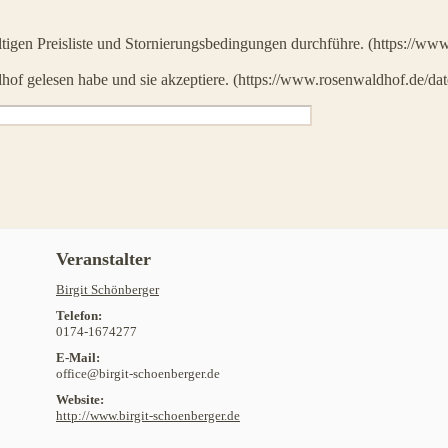
ültigen Preisliste und Stornierungsbedingungen durchführe. (https://ww
hof gelesen habe und sie akzeptiere. (https://www.rosenwaldhof.de/date
Veranstalter
Birgit Schönberger
Telefon:
0174-1674277
E-Mail:
office@birgit-schoenberger.de
Website:
http://www.birgit-schoenberger.de