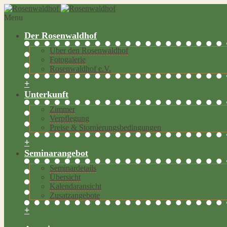
Menu
Der Rosenwaldhof
Über den Rosenwaldhof
Fotogalerie
Rosenwaldhof e.V.
+
Unterkunft
Zimmer
Verpflegung
Preise & Stornierungsbedingungen
+
Seminarangebot
Seminardetails
Übersicht
Kalendaransicht
Zusatzangebote
+