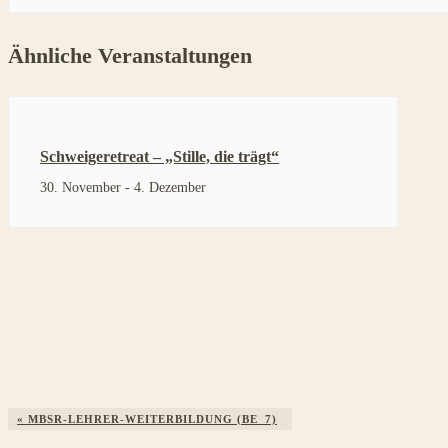
Ähnliche Veranstaltungen
Schweigeretreat – „Stille, die trägt“
30. November
-
4. Dezember
Veranstaltung
«
MBSR-LEHRER-WEITERBILDUNG (BE_7)