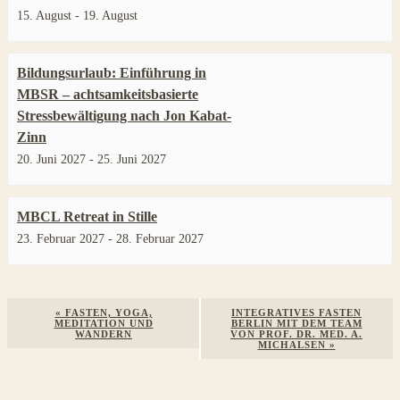
15. August
-
19. August
Bildungsurlaub: Einführung in
MBSR – achtsamkeitsbasierte
Stressbewältigung nach Jon Kabat-
Zinn
20. Juni 2027
-
25. Juni 2027
MBCL Retreat in Stille
23. Februar 2027
-
28. Februar 2027
Veranstaltung
«
FASTEN, YOGA,
INTEGRATIVES FASTEN
MEDITATION UND
BERLIN MIT DEM TEAM
Navigation
WANDERN
VON PROF. DR. MED. A.
MICHALSEN
»