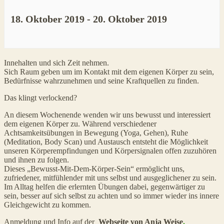
18. Oktober 2019
-
20. Oktober 2019
Veranstaltung
Innehalten und sich Zeit nehmen.
Sich Raum geben um im Kontakt mit dem eigenen Körper zu sein,
Navigation
Bedürfnisse wahrzunehmen und seine Kraftquellen zu finden.
Das klingt verlockend?
An diesem Wochenende wenden wir uns bewusst und interessiert
dem eigenen Körper zu. Während verschiedener
Achtsamkeitsübungen in Bewegung (Yoga, Gehen), Ruhe
(Meditation, Body Scan) und Austausch entsteht die Möglichkeit
unseren Körperempfindungen und Körpersignalen offen zuzuhören
und ihnen zu folgen.
Dieses „Bewusst-Mit-Dem-Körper-Sein“ ermöglicht uns,
zufriedener, mitfühlender mit uns selbst und ausgeglichener zu sein.
Im Alltag helfen die erlernten Übungen dabei, gegenwärtiger zu
sein, besser auf sich selbst zu achten und so immer wieder ins innere
Gleichgewicht zu kommen.
Anmeldung und Info auf der
Webseite von Anja Weise
.