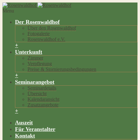
Menu
Der Rosenwaldhof
Über den Rosenwaldhof
Fotogalerie
Rosenwaldhof e.V.
+
Unterkunft
Zimmer
Verpflegung
Preise & Stornierungsbedingungen
+
Seminarangebot
Seminardetails
Übersicht
Kalendaransicht
Zusatzangebote
+
Auszeit
Für Veranstalter
Kontakt