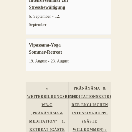
Intensivseminar zur
Stressbewältigung
6. September
-
12.
September
Vipassana-Yoga
Sommer-Retreat
19. August
-
23. August
Veranstaltung
«
PRĀNĀYĀMA- &
Navigation
WEITERBILDUNGSREIHE
MEDITATIONSRETREAT
WB-C
DER ENGLISCHEN
„PRĀNĀYĀMA &
INTENSIVGRUPPE
MEDITATION“ – 1.
(GÄSTE
RETREAT (GÄSTE
WILLKOMMEN)
»