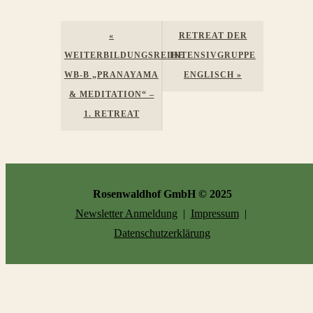
Veranstaltung
«
RETREAT DER
Navigation
WEITERBILDUNGSREIHE
INTENSIVGRUPPE
WB-B „PRANAYAMA
ENGLISCH
»
& MEDITATION“ –
1. RETREAT
Rosenwaldhof GmbH © 2025
Newsletter Anmeldung
|
Impressum
|
Datenschutzerklärung