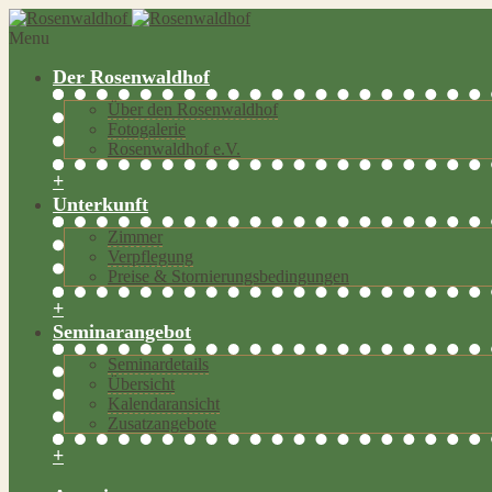
Menu
Der Rosenwaldhof
Über den Rosenwaldhof
Fotogalerie
Rosenwaldhof e.V.
+
Unterkunft
Zimmer
Verpflegung
Preise & Stornierungsbedingungen
+
Seminarangebot
Seminardetails
Übersicht
Kalendaransicht
Zusatzangebote
+