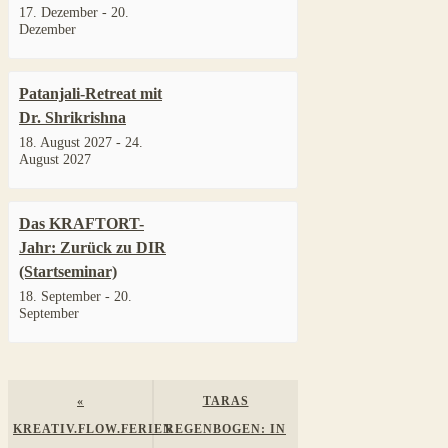
17. Dezember
-
20.
Dezember
Patanjali-Retreat mit
Dr. Shrikrishna
18. August 2027
-
24.
August 2027
Das KRAFTORT-
Jahr: Zurück zu DIR
(Startseminar)
18. September
-
20.
September
Veranstaltung
«
TARAS
Navigation
KREATIV.FLOW.FERIEN
REGENBOGEN: IN