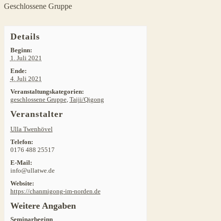
Navigation
Geschlossene Gruppe
Details
Beginn:
1. Juli 2021
Ende:
4. Juli 2021
Veranstaltungskategorien:
geschlossene Gruppe
,
Taiji/Qigong
Veranstalter
Ulla Twenhövel
Telefon:
0176 488 25517
E-Mail:
info@ullatwe.de
Website:
https://chanmigong-im-norden.de
Weitere Angaben
Seminarbeginn