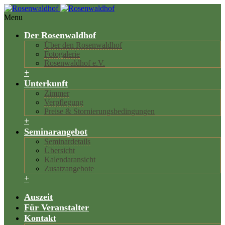
Menu
Der Rosenwaldhof
Über den Rosenwaldhof
Fotogalerie
Rosenwaldhof e.V.
+
Unterkunft
Zimmer
Verpflegung
Preise & Stornierungsbedingungen
+
Seminarangebot
Seminardetails
Übersicht
Kalendaransicht
Zusatzangebote
+
Auszeit
Für Veranstalter
Kontakt