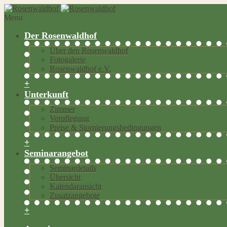
Menu
Der Rosenwaldhof
Über den Rosenwaldhof
Fotogalerie
Rosenwaldhof e.V.
+
Unterkunft
Zimmer
Verpflegung
Preise & Stornierungsbedingungen
+
Seminarangebot
Seminardetails
Übersicht
Kalendaransicht
Zusatzangebote
+